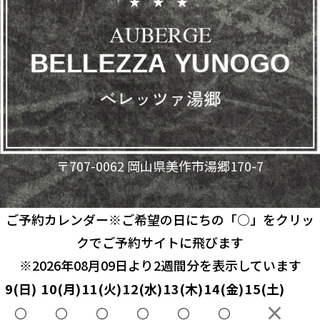
〒707-0062 岡山県美作市湯郷170-7
0868-75-4001
アクセス
ご予約カレンダー
※ご希望の日にちの「○」をクリッ
お問い合わせ
クでご予約サイトに飛びます
© 2026 BELLEZZA湯郷 All Rights Reserved.
※2026年08月09日より2週間分を表示しています
9
(日)
10
(月)
11
(火)
12
(水)
13
(木)
14
(金)
15
(土)
×
〇
〇
〇
〇
〇
〇