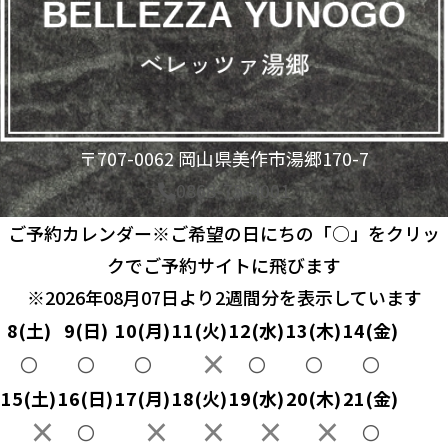
〒707-0062 岡山県美作市湯郷170-7
0868-75-4001
アクセス
ご予約カレンダー
※ご希望の日にちの「○」をクリッ
お問い合わせ
クでご予約サイトに飛びます
© 2026 BELLEZZA湯郷 All Rights Reserved.
※2026年08月07日より2週間分を表示しています
8
(土)
9
(日)
10
(月)
11
(火)
12
(水)
13
(木)
14
(金)
×
〇
〇
〇
〇
〇
〇
15
(土)
16
(日)
17
(月)
18
(火)
19
(水)
20
(木)
21
(金)
×
×
×
×
×
〇
〇